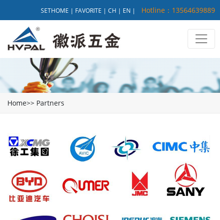
Hotline：13564639889
SETHOME
|
FAVORITE
|
CH
|
EN
|
Home
>>
Partners