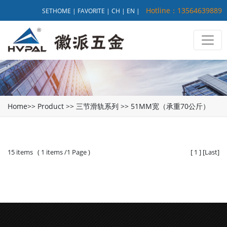
Hotline：13564639889
SETHOME
|
FAVORITE
|
CH
|
EN
|
Home
>>
Product
>>
三节滑轨系列
>>
51MM宽（承重70公斤）
15 items ( 1 items /1 Page )
[
1
]
[
Last
]