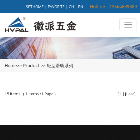
Hotline：13564639889
SETHOME
|
FAVORITE
|
CH
|
EN
|
Home
>>
Product
>>
轻型滑轨系列
15 items ( 1 items /1 Page )
[
1
]
[
Last
]