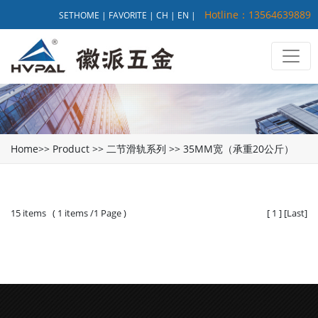
Hotline：13564639889
SETHOME
|
FAVORITE
|
CH
|
EN
|
Home
>>
Product
>>
二节滑轨系列
>>
35MM宽（承重20公斤）
15 items ( 1 items /1 Page )
[
1
]
[
Last
]