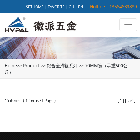
Hotline：13564639889
SETHOME
|
FAVORITE
|
CH
|
EN
|
Home
>>
Product
>>
铝合金滑轨系列
>>
70MM宽（承重500公
斤）
15 items ( 1 items /1 Page )
[
1
]
[
Last
]