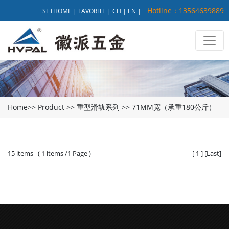
Hotline：13564639889
SETHOME
|
FAVORITE
|
CH
|
EN
|
Home
>>
Product
>>
重型滑轨系列
>>
71MM宽（承重180公斤）
15 items ( 1 items /1 Page )
[
1
]
[
Last
]