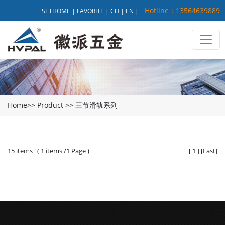
Hotline：13564639889
SETHOME
|
FAVORITE
|
CH
|
EN
|
Home
>>
Product
>>
三节滑轨系列
15 items ( 1 items /1 Page )
[
1
]
[
Last
]