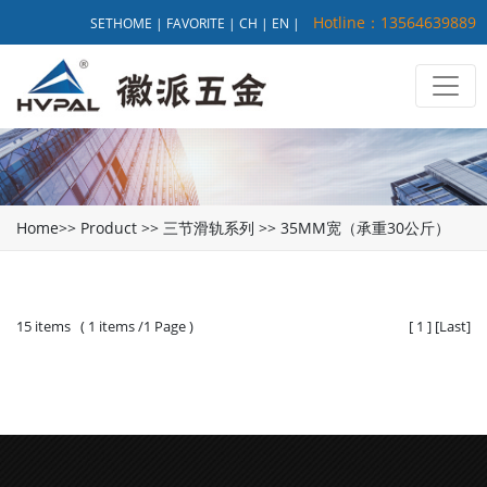
Hotline：13564639889
SETHOME
|
FAVORITE
|
CH
|
EN
|
Home
>>
Product
>>
三节滑轨系列
>>
35MM宽（承重30公斤）
15 items ( 1 items /1 Page )
[
1
]
[
Last
]