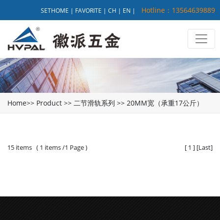
Hotline：13564639889
SETHOME
|
FAVORITE
|
CH
|
EN
|
Home
>>
Product
>>
二节滑轨系列
>>
20MM宽（承重17公斤）
15 items ( 1 items /1 Page )
[
1
]
[
Last
]