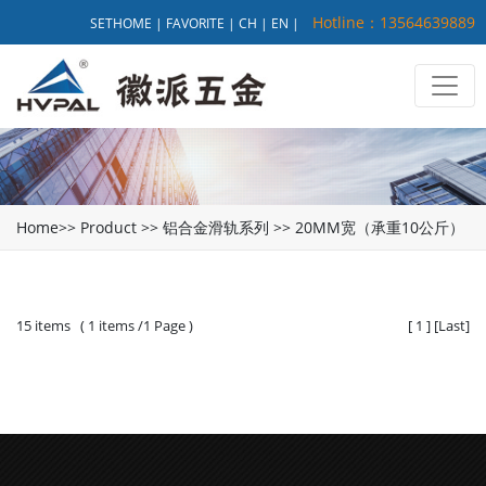
Hotline：13564639889
SETHOME
|
FAVORITE
|
CH
|
EN
|
Home
>>
Product
>>
铝合金滑轨系列
>>
20MM宽（承重10公斤）
15 items ( 1 items /1 Page )
[
1
]
[
Last
]