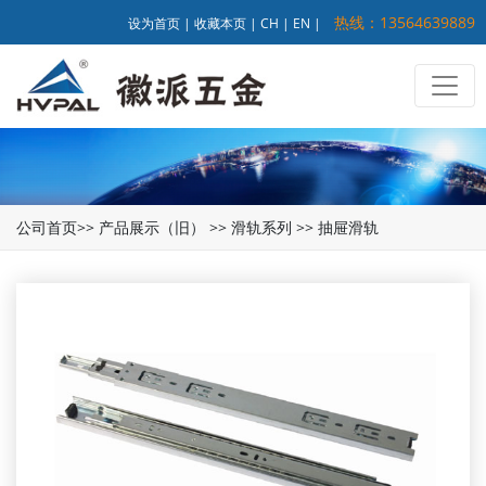
热线：13564639889
设为首页
|
收藏本页
|
CH
|
EN
|
公司首页
>>
产品展示（旧）
>>
滑轨系列
>>
抽屉滑轨